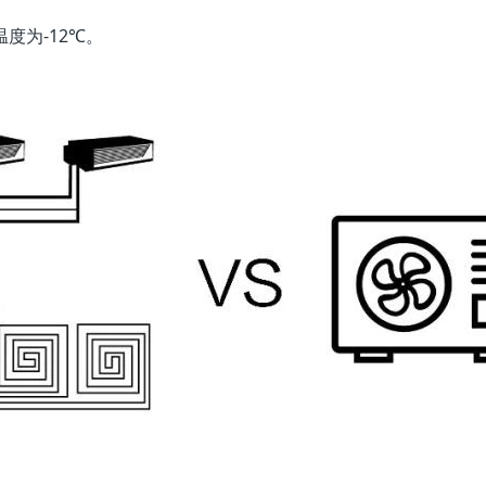
度为-12℃。