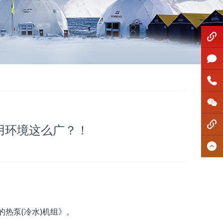
全站搜
全站搜
索
加盟申
索
加盟申
请
400860
请
400860
3366
官方微
3366
官方微
用环境这么广？！
信公众
官方抖
信公众
官方抖
号
音
号
音
途的热泵(冷水)机组》。