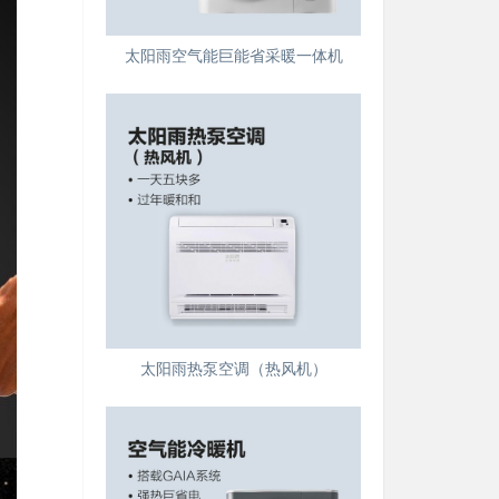
太阳雨空气能巨能省采暖一体机
太阳雨热泵空调（热风机）