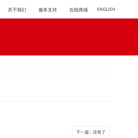
ENGLISH
关于我们
服务支持
在线商城
下一篇
:
没有了