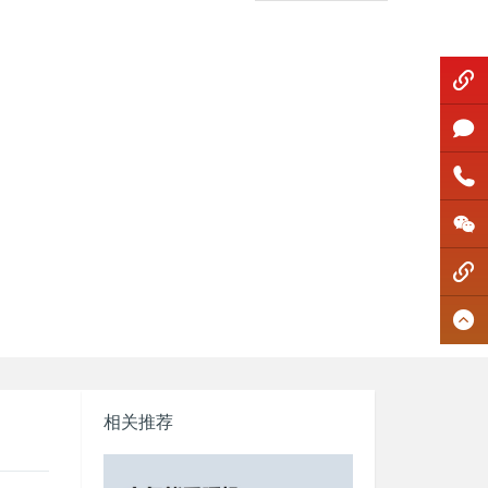
全站搜
全站搜
索
加盟申
索
加盟申
请
400860
请
400860
3366
官方微
3366
官方微
信公众
官方抖
信公众
官方抖
号
音
号
音
相关推荐