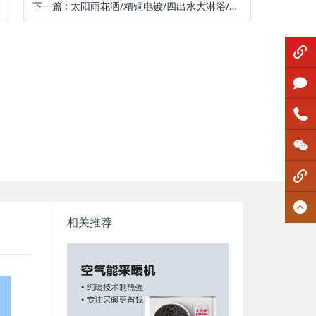
下一篇
:
太阳雨花洒/精铜电镀/四出水大淋浴/大平面置物/9寸顶喷/三功能自洁手持/独立喷枪/LD1020
全站搜
全站搜
索
加盟申
索
加盟申
请
400860
请
400860
3366
官方微
3366
官方微
信公众
官方抖
信公众
官方抖
相关推荐
号
音
号
音