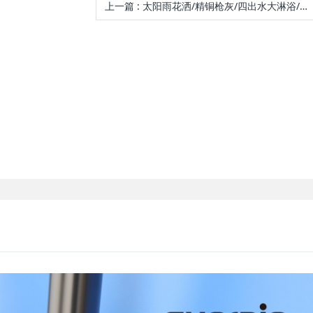
上一篇
:
太阳雨花洒/精铜枪灰/四出水大淋浴/大平面琴键/9寸方顶喷/PVC软管/三功能自洁手持/独立喷枪/LD1022